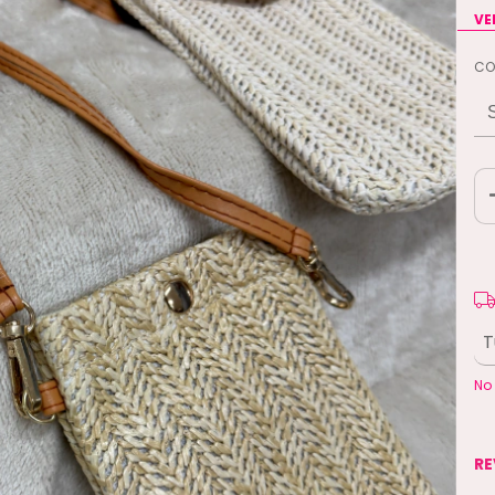
VE
CO
En
Ent
No
RE