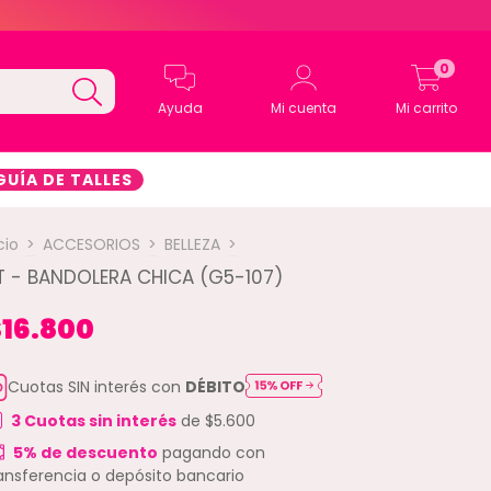
0
Ayuda
Mi cuenta
Mi carrito
GUÍA DE TALLES
cio
>
ACCESORIOS
>
BELLEZA
>
T - BANDOLERA CHICA (G5-107)
16.800
Cuotas SIN interés con
DÉBITO
3
Cuotas sin interés
de
$5.600
5% de descuento
pagando con
ansferencia o depósito bancario