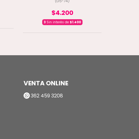
(G5-74)
$4.200
3
Sin interés de
$1.400
3
Sin 
VENTA ONLINE
362 459 3208