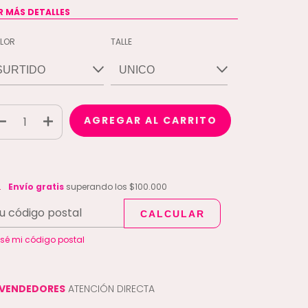
R MÁS DETALLES
LOR
TALLE
vío gratis
$100.000
Envío gratis
superando los
$100.000
CALCULAR
CAMBIAR CP
regas para el CP:
 sé mi código postal
VENDEDORES
ATENCIÓN DIRECTA