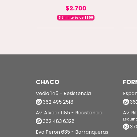
$2.700
566,67
3
Sin interés de
$900
CHACO
FOR
Vedia 145 - Resistencia
Españ
362 495 2518
362
Av. Alvear 1185 - Resistencia
Av. R
Esquin
362 483 6328
37
Eva Perón 635 - Barranqueras