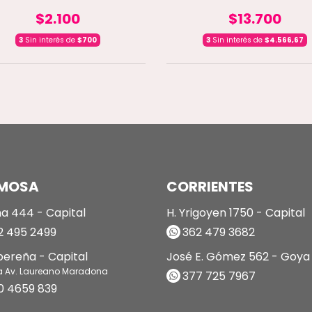
$2.100
$13.700
3
Sin interés de
$700
3
Sin interés de
$4.566,67
MOSA
CORRIENTES
a 444 - Capital
H. Yrigoyen 1750 - Capital
 495 2499
362 479 3682
ibereña - Capital
José E. Gómez 562 - Goya
a Av. Laureano Maradona
377 725 7967
0 4659 839