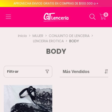
APROVECHA ENVIOS GRATIS EN COMPRAS DE $100.000 o +
0
Inicio
>
MUJER
>
CONJUNTO DE LENCERIA
>
LENCERIA EROTICA
>
BODY
BODY
Filtrar