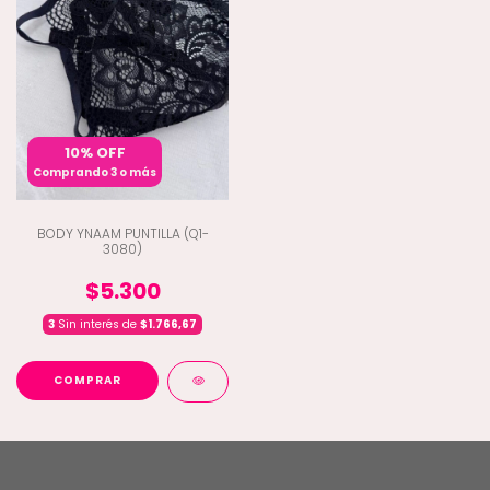
10% OFF
Comprando 3 o más
BODY YNAAM PUNTILLA (Q1-
3080)
$5.300
3
Sin interés de
$1.766,67
COMPRAR