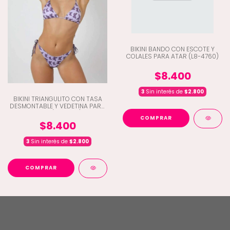
BIKINI BANDO CON ESCOTE Y
COLALES PARA ATAR (L8-4760)
$8.400
3
Sin interés de
$2.800
BIKINI TRIANGULITO CON TASA
DESMONTABLE Y VEDETINA PARA
ATAR (L8-4754)
COMPRAR
$8.400
3
Sin interés de
$2.800
COMPRAR