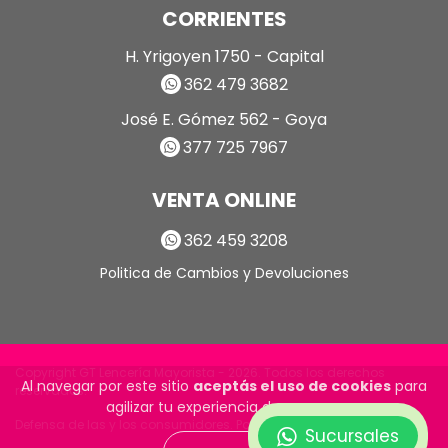
CORRIENTES
H. Yrigoyen 1750 - Capital
362 479 3682
José E. Gómez 562 - Goya
377 725 7967
VENTA ONLINE
362 459 3208
Politica de Cambios y Devoluciones
Copyright GT Lencería Mayorista - 2026. Todos los derechos
Al navegar por este sitio
aceptás el uso de cookies
para
reservados.
agilizar tu experiencia de compra.
Defensa de las y los consumidores. Para reclamos
ingrese aquí
Sucursales