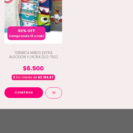
30% OFF
Comprando 12 o más
TERMICA NIÑOS EXTRA
ALGODON Y LYCRA (G2-750)
$6.500
3
Sin interés de
$2.166,67
COMPRAR