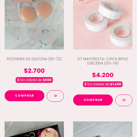
PEZONERA DE SILICONA (E5-72)
GT MAYORISTA- CINTA BIFAZ
LENCERIA (G5-74)
$2.700
$4.200
3
Sin interés de
$900
3
Sin interés de
$1.400
COMPRAR
COMPRAR