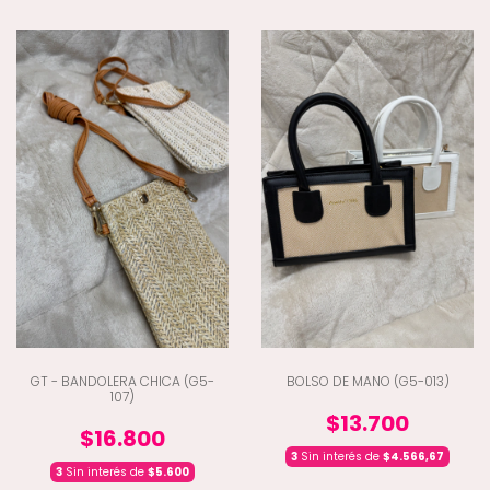
GT - BANDOLERA CHICA (G5-
BOLSO DE MANO (G5-013)
107)
$13.700
$16.800
3
Sin interés de
$4.566,67
3
Sin interés de
$5.600