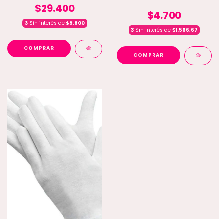
$29.400
$4.700
3
Sin interés de
$9.800
3
Sin interés de
$1.566,67
COMPRAR
COMPRAR