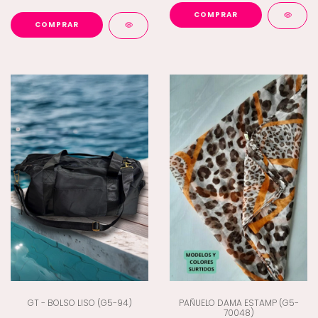
COMPRAR
COMPRAR
GT - BOLSO LISO (G5-94)
PAÑUELO DAMA ESTAMP (G5-
70048)