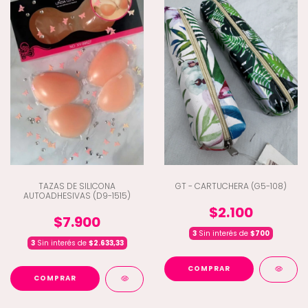
TAZAS DE SILICONA
GT - CARTUCHERA (G5-108)
AUTOADHESIVAS (D9-1515)
$2.100
$7.900
3
Sin interés de
$700
3
Sin interés de
$2.633,33
COMPRAR
COMPRAR