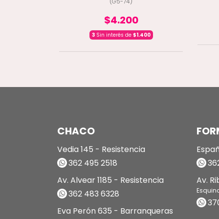
(G5-74)
$4.200
900
3
Sin interés de
$1.400
CHACO
FOR
Vedia 145 - Resistencia
Españ
362 495 2518
362
Av. Alvear 1185 - Resistencia
Av. R
Esquin
362 483 6328
37
Eva Perón 635 - Barranqueras