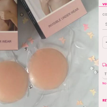
VE
CO
En
Ent
No
RE