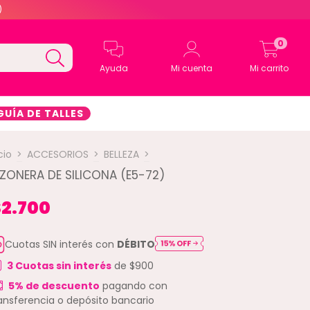
)
0
Ayuda
Mi cuenta
Mi carrito
GUÍA DE TALLES
cio
>
ACCESORIOS
>
BELLEZA
>
ZONERA DE SILICONA (E5-72)
2.700
Cuotas SIN interés con
DÉBITO
3
Cuotas sin interés
de
$900
5% de descuento
pagando con
ansferencia o depósito bancario