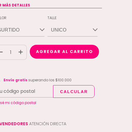
R MÁS DETALLES
LOR
TALLE
vío gratis
$100.000
Envío gratis
superando los
$100.000
CALCULAR
CAMBIAR CP
regas para el CP:
 sé mi código postal
VENDEDORES
ATENCIÓN DIRECTA