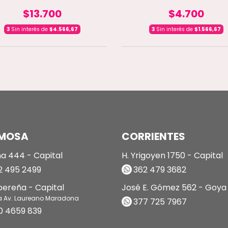
$13.700
$4.700
3
Sin interés de
$4.566,67
3
Sin interés de
$1.566,67
MOSA
CORRIENTES
a 444 - Capital
H. Yrigoyen 1750 - Capital
 495 2499
362 479 3682
ibereña - Capital
José E. Gómez 562 - Goya
a Av. Laureano Maradona
377 725 7967
0 4659 839