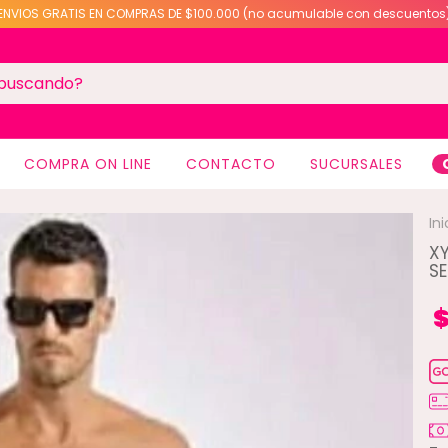
ENVIOS GRATIS EN COMPRAS DE $100.000 (no acumulable con descuentos
COMPRA ON LINE
CONTACTO
SUCURSALES
Ini
XY
S