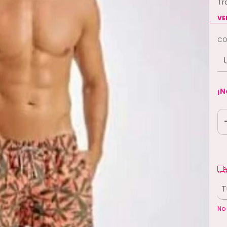
Tr
VE
CO
¡N
En
Ent
No