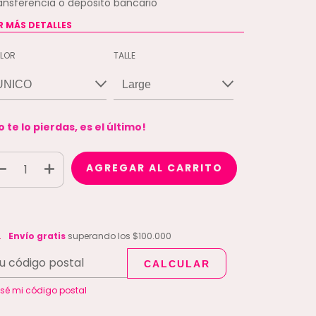
ansferencia o depósito bancario
R MÁS DETALLES
LOR
TALLE
o te lo pierdas, es el último!
vío gratis
$100.000
Envío gratis
superando los
$100.000
CALCULAR
CAMBIAR CP
regas para el CP:
 sé mi código postal