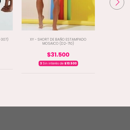
-307)
XY - SHORT DE BAÑO ESTAMPADO
MOSAICO (D2-710)
XY - SHORT 
$31.500
3
Sin interés de
$10.500
3
Sin i