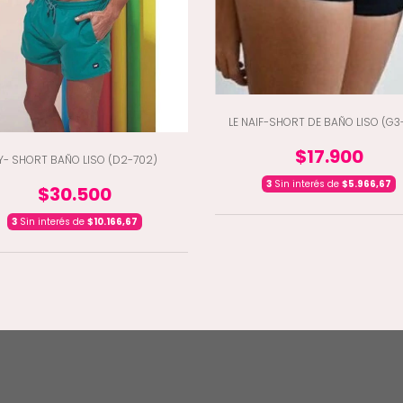
LE NAIF-SHORT DE BAÑO LISO (G3
$17.900
Y- SHORT BAÑO LISO (D2-702)
3
Sin interés de
$5.966,67
$30.500
3
Sin interés de
$10.166,67