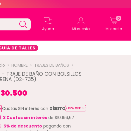
)
0
Ayuda
Mi cuenta
Mi carrito
GUÍA DE TALLES
cio
>
HOMBRE
>
TRAJES DE BAÑOS
>
 - TRAJE DE BAÑO CON BOLSILLOS
ERENA (D2-735)
$30.500
Cuotas SIN interés con
DÉBITO
3
Cuotas sin interés
de
$10.166,67
5% de descuento
pagando con