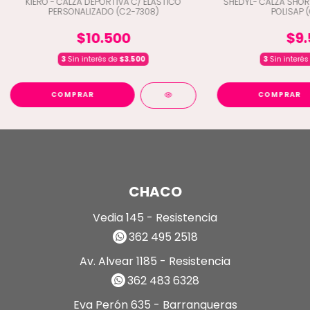
KIERO - CALZA DEPORTIVA C/ ELASTICO
SHEDYL- CALZA SHOR
PERSONALIZADO (C2-7308)
POLISAP 
$10.500
$9.
3
Sin interés de
$3.500
3
Sin interés
COMPRAR
COMPRAR
CHACO
Vedia 145 - Resistencia
362 495 2518
Av. Alvear 1185 - Resistencia
362 483 6328
Eva Perón 635 - Barranqueras