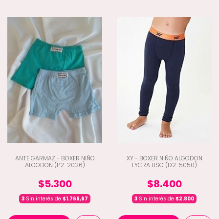
ANTE GARMAZ - BOXER NIÑO
XY - BOXER NIÑO ALGODON
ALGODON (P2-2026)
LYCRA LISO (D2-5050)
$5.300
$8.400
3
Sin interés de
$1.766,67
3
Sin interés de
$2.800