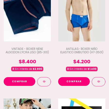
VINTAGE - BOXER NENE
ANTILLAS- BOXER NIÑO
ALGODON LYCRA LISO (B5-301)
ELASTICO EMBUTIDO (H7-3501)
$8.400
$4.200
3
Sin interés de
$2.800
3
Sin interés de
$1.400
COMPRAR
COMPRAR