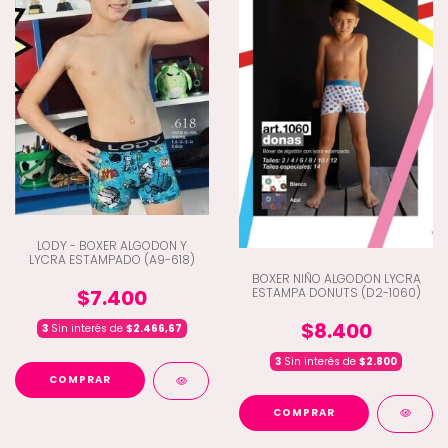
LODY - BOXER ALGODON Y
LYCRA ESTAMPADO (A9-618)
BOXER NIÑO ALGODON LYCRA
ESTAMPA DONUTS (D2-1060)
$7.400
$8.400
3
Sin interés de
$2.466,67
3
Sin interés de
$2.800
COMPRAR
COMPRAR