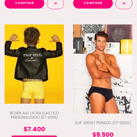
COMPRAR
COMPRAR
BOXER ALG LYCRA ELASTICO
PERSONALIZADO (E7-6019)
SLIP JERSEY PEINADO (E7-5000)
$7.400
$9.500