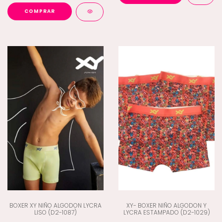
COMPRAR
BOXER XY NIÑO ALGODON LYCRA
XY- BOXER NIÑO ALGODON Y
LISO (D2-1087)
LYCRA ESTAMPADO (D2-1029)