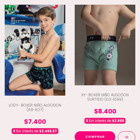
XY- BOXER NIÑO ALGODON
SURTIDO (D2-1099)
LODY- BOXER NIÑO ALGODON
(A9-627)
$8.400
$7.400
3
Sin interés de
$2.800
3
Sin interés de
$2.466,67
COMPRAR