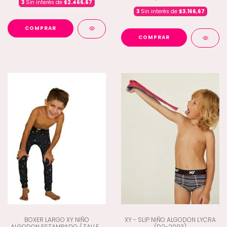
3
Sin interés de
$2.466,67
3
Sin interés de
$3.166,67
COMPRAR
COMPRAR
BOXER LARGO XY NIÑO
XY - SLIP NIÑO ALGODON LYCRA
ALGODON ESTAMPADO / TALLES
(D2-2003)