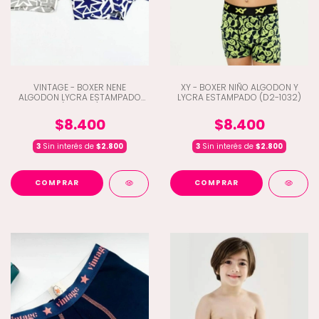
VINTAGE - BOXER NENE
XY - BOXER NIÑO ALGODON Y
ALGODON LYCRA ESTAMPADO
LYCRA ESTAMPADO (D2-1032)
(B5-302)
$8.400
$8.400
3
Sin interés de
$2.800
3
Sin interés de
$2.800
COMPRAR
COMPRAR