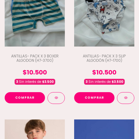
ANTILLAS- PACK X 3 BOXER
ANTILLAS- PACK X 3 SLIP
ALGODON (H7-3700)
ALGODÓN (H7-1700)
$10.500
$10.500
3
Sin interés de
$3.500
3
Sin interés de
$3.500
COMPRAR
COMPRAR