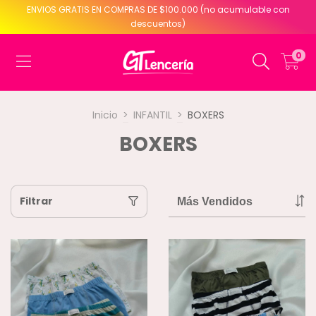
ENVIOS GRATIS EN COMPRAS DE $100.000 (no acumulable con
descuentos)
0
Inicio
>
INFANTIL
>
BOXERS
BOXERS
Filtrar