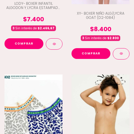
LODY- BOXER INFANTIL
ALGODON Y LYCRA ESTAMPADO
(A9-624)
XY- BOXER NIÑO ALG/LYCRA
GOAT (D2-1084)
$7.400
$8.400
3
Sin interés de
$2.466,67
3
Sin interés de
$2.800
COMPRAR
COMPRAR